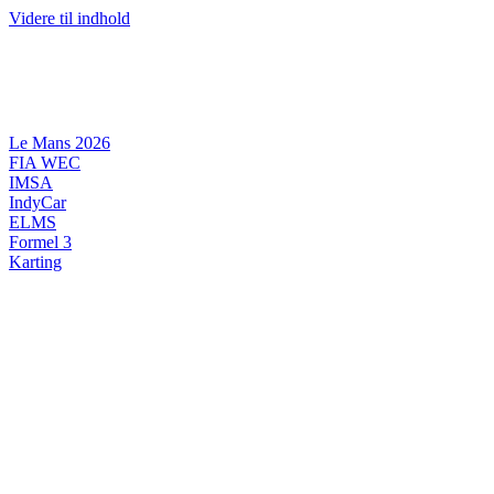
Videre til indhold
Le Mans 2026
FIA WEC
IMSA
IndyCar
ELMS
Formel 3
Karting
DANSK MOTORSPORT
INTERNATIONAL MOTORSPORT
ARTIKELSERIER