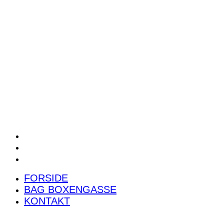
POWER RANKING
PODCAST
PRESSEMEDDELELSER
BILTEST
FORSIDE
BAG BOXENGASSE
KONTAKT
FORSIDE
BAG BOXENGASSE
KONTAKT