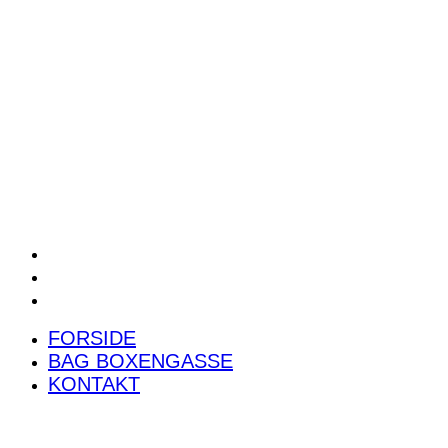
POWER RANKING
PODCAST
PRESSEMEDDELELSER
BILTEST
FORSIDE
BAG BOXENGASSE
KONTAKT
FORSIDE
BAG BOXENGASSE
KONTAKT