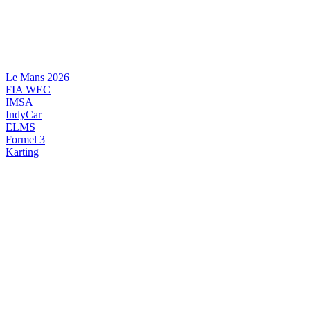
Videre
til
indhold
Le Mans 2026
FIA WEC
IMSA
IndyCar
ELMS
Formel 3
Karting
DANSK MOTORSPORT
INTERNATIONAL MOTORSPORT
ARTIKELSERIER