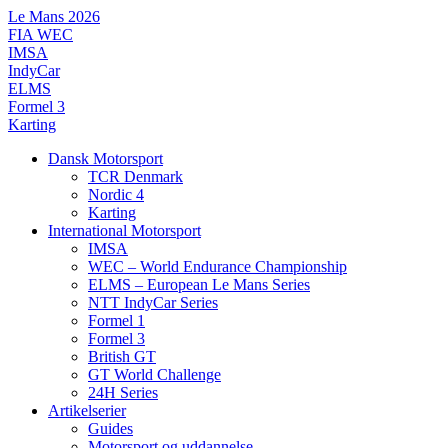
Videre
Le Mans 2026
til
FIA WEC
indhold
IMSA
IndyCar
ELMS
Formel 3
Karting
Dansk Motorsport
TCR Denmark
Nordic 4
Karting
International Motorsport
IMSA
WEC – World Endurance Championship
ELMS – European Le Mans Series
NTT IndyCar Series
Formel 1
Formel 3
British GT
GT World Challenge
24H Series
Artikelserier
Guides
Motorsport og uddannelse