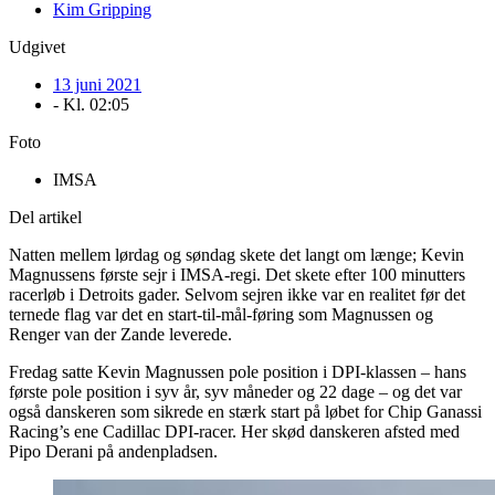
Kim Gripping
Udgivet
13 juni 2021
- Kl.
02:05
Foto
IMSA
Del artikel
Natten mellem lørdag og søndag skete det langt om længe; Kevin
Magnussens første sejr i IMSA-regi. Det skete efter 100 minutters
racerløb i Detroits gader. Selvom sejren ikke var en realitet før det
ternede flag var det en start-til-mål-føring som Magnussen og
Renger van der Zande leverede.
Fredag satte Kevin Magnussen pole position i DPI-klassen – hans
første pole position i syv år, syv måneder og 22 dage – og det var
også danskeren som sikrede en stærk start på løbet for Chip Ganassi
Racing’s ene Cadillac DPI-racer. Her skød danskeren afsted med
Pipo Derani på andenpladsen.