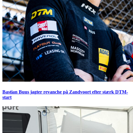
Bastian Buus jagter revanche på Zandvoort efter stærk DTM-
start