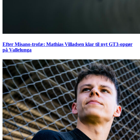
Efter Misano-trofæ: Mathias Villadsen klar til nyt GT3-opgør
på Vallelunga