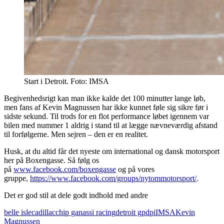
Start i Detroit. Foto: IMSA
Begivenhedsrigt kan man ikke kalde det 100 minutter lange løb,
men fans af Kevin Magnussen har ikke kunnet føle sig sikre før i
sidste sekund. Til trods for en flot performance løbet igennem var
bilen med nummer 1 aldrig i stand til at lægge nævneværdig afstand
til forfølgerne. Men sejren – den er en realitet.
Husk, at du altid får det nyeste om international og dansk motorsport
her på Boxengasse. Så følg os
på
www.facebook.com/boxengasse
og på vores
gruppe,
https://www.facebook.com/groups/nytommotorsport/
.
Det er god stil at dele godt indhold med andre
belle isle
cadillac
chip ganassi racing
detroit gp
dpi
IMSA
Kevin
Magnussen