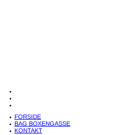
POWER RANKING
PODCAST
PRESSEMEDDELELSER
BILTEST
FORSIDE
BAG BOXENGASSE
KONTAKT
FORSIDE
BAG BOXENGASSE
KONTAKT