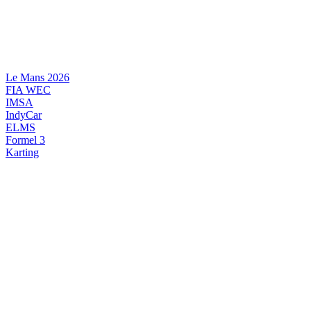
Videre
til
indhold
Le Mans 2026
FIA WEC
IMSA
IndyCar
ELMS
Formel 3
Karting
DANSK MOTORSPORT
INTERNATIONAL MOTORSPORT
ARTIKELSERIER