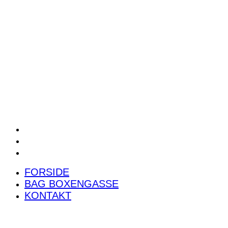
POWER RANKING
PODCAST
PRESSEMEDDELELSER
BILTEST
FORSIDE
BAG BOXENGASSE
KONTAKT
FORSIDE
BAG BOXENGASSE
KONTAKT