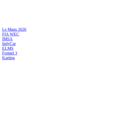
Videre
til
indhold
Le Mans 2026
FIA WEC
IMSA
IndyCar
ELMS
Formel 3
Karting
DANSK MOTORSPORT
INTERNATIONAL MOTORSPORT
ARTIKELSERIER