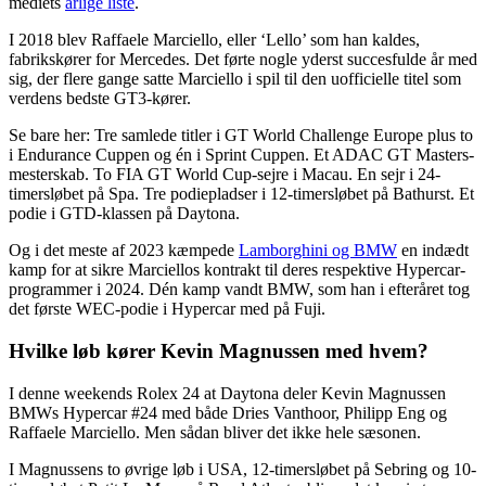
mediets
årlige liste
.
I 2018 blev Raffaele Marciello, eller ‘Lello’ som han kaldes,
fabrikskører for Mercedes. Det førte nogle yderst succesfulde år med
sig, der flere gange satte Marciello i spil til den uofficielle titel som
verdens bedste GT3-kører.
Se bare her: Tre samlede titler i GT World Challenge Europe plus to
i Endurance Cuppen og én i Sprint Cuppen. Et ADAC GT Masters-
mesterskab. To FIA GT World Cup-sejre i Macau. En sejr i 24-
timersløbet på Spa. Tre podiepladser i 12-timersløbet på Bathurst. Et
podie i GTD-klassen på Daytona.
Og i det meste af 2023 kæmpede
Lamborghini og BMW
en indædt
kamp for at sikre Marciellos kontrakt til deres respektive Hypercar-
programmer i 2024. Dén kamp vandt BMW, som han i efteråret tog
det første WEC-podie i Hypercar med på Fuji.
Hvilke løb kører Kevin Magnussen med hvem?
I denne weekends Rolex 24 at Daytona deler Kevin Magnussen
BMWs Hypercar #24 med både Dries Vanthoor, Philipp Eng og
Raffaele Marciello. Men sådan bliver det ikke hele sæsonen.
I Magnussens to øvrige løb i USA, 12-timersløbet på Sebring og 10-