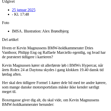
Udgivet
25 januar 2025
- Kl.
17:48
Foto
IMSA. Illustration: Alex Brøndbjerg
Del artikel
Hvem er Kevin Magnussens BMW-holdkammerater Dries
Vanthoor, Philipp Eng og Raffaele Marciello egentlig, og hvad har
de præsteret tidligere i karrieren?
Kevin Magnussen kører sit allerførste løb i BMWs Hypercar, når
årets Rolex 24 at Daytona skydes i gang klokken 19.40 dansk tid
lørdag aften.
Her skal den tidligere Formel 1-kører dele bil med tre andre kørere,
som mange danske motorsportsfans måske ikke kender særligt
meget til.
Boxengasse giver dig alt, du skal vide, om Kevin Magnussens
BMW-holdkammerater herunder: