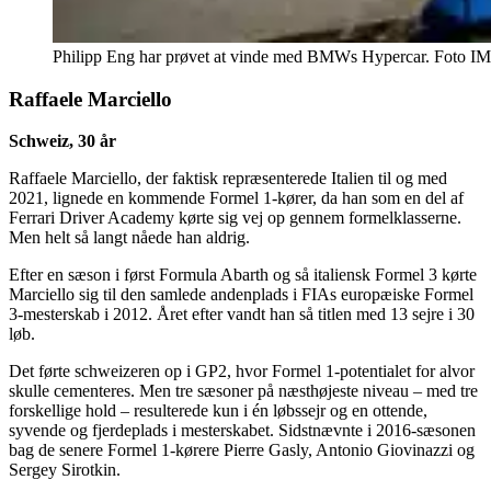
Philipp Eng har prøvet at vinde med BMWs Hypercar. Foto IM
Raffaele Marciello
Schweiz, 30 år
Raffaele Marciello, der faktisk repræsenterede Italien til og med
2021, lignede en kommende Formel 1-kører, da han som en del af
Ferrari Driver Academy kørte sig vej op gennem formelklasserne.
Men helt så langt nåede han aldrig.
Efter en sæson i først Formula Abarth og så italiensk Formel 3 kørte
Marciello sig til den samlede andenplads i FIAs europæiske Formel
3-mesterskab i 2012. Året efter vandt han så titlen med 13 sejre i 30
løb.
Det førte schweizeren op i GP2, hvor Formel 1-potentialet for alvor
skulle cementeres. Men tre sæsoner på næsthøjeste niveau – med tre
forskellige hold – resulterede kun i én løbssejr og en ottende,
syvende og fjerdeplads i mesterskabet. Sidstnævnte i 2016-sæsonen
bag de senere Formel 1-kørere Pierre Gasly, Antonio Giovinazzi og
Sergey Sirotkin.