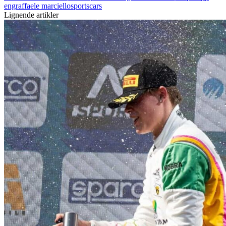
eng
raffaele marciello
sportscars
Lignende artikler