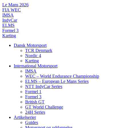
Videre
Le Mans 2026
til
FIA WEC
indhold
IMSA
IndyCar
ELMS
Formel 3
Karting
Dansk Motorsport
TCR Denmark
Nordic 4
Karting
International Motorsport
IMSA
WEC – World Endurance Championship
ELMS – European Le Mans Series
NTT IndyCar Series
Formel 1
Formel 3
British GT
GT World Challenge
24H Series
Artikelserier
Guides
Motorsport og uddannelse