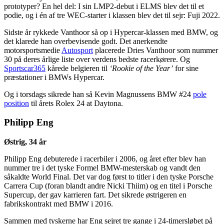
prototyper? En hel del: I sin LMP2-debut i ELMS blev det til et
podie, og i én af tre WEC-starter i klassen blev det til sejr: Fuji 2022.
Sidste år rykkede Vanthoor så op i Hypercar-klassen med BMW, og
det klarede han overbevisende godt. Det anerkendte
motorsportsmedie
Autosport
placerede Dries Vanthoor som nummer
30 på deres årlige liste over verdens bedste racerkørere. Og
Sportscar365
kårede belgieren til
‘Rookie of the Year’
for sine
præstationer i BMWs Hypercar.
Og i torsdags sikrede han så Kevin Magnussens BMW #24
pole
position
til årets Rolex 24 at Daytona.
Philipp Eng
Østrig, 34 år
Philipp Eng debuterede i racerbiler i 2006, og året efter blev han
nummer tre i det tyske Formel BMW-mesterskab og vandt den
såkaldte World Final. Det var dog først to titler i den tyske Porsche
Carrera Cup (foran blandt andre Nicki Thiim) og en titel i Porsche
Supercup, der gav karrieren fart. Det sikrede østrigeren en
fabrikskontrakt med BMW i 2016.
Sammen med tyskerne har Eng sejret tre gange i 24-timersløbet på