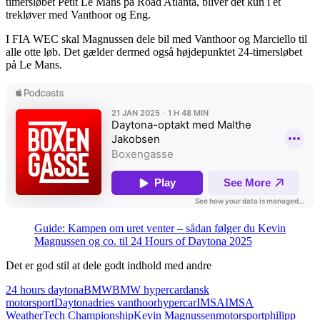
timersløbet Petit Le Mans på Road Atlanta, bliver det kun i et
trekløver med Vanthoor og Eng.
I FIA WEC skal Magnussen dele bil med Vanthoor og Marciello til
alle otte løb. Det gælder dermed også højdepunktet 24-timersløbet
på Le Mans.
Guide: Kampen om uret venter – sådan følger du Kevin
Magnussen og co. til 24 Hours of Daytona 2025
Det er god stil at dele godt indhold med andre
24 hours daytona
BMW
BMW hypercar
dansk
motorsport
Daytona
dries vanthoor
hypercar
IMSA
IMSA
WeatherTech Championship
Kevin Magnussen
motorsport
philipp