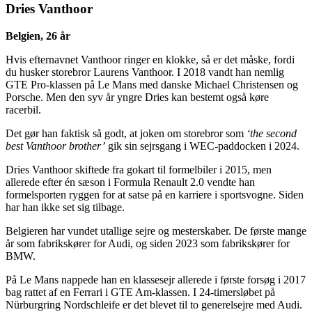
Dries Vanthoor
Belgien, 26 år
Hvis efternavnet Vanthoor ringer en klokke, så er det måske, fordi
du husker storebror Laurens Vanthoor. I 2018 vandt han nemlig
GTE Pro-klassen på Le Mans med danske Michael Christensen og
Porsche. Men den syv år yngre Dries kan bestemt også køre
racerbil.
Det gør han faktisk så godt, at joken om storebror som
‘the second
best Vanthoor brother’
gik sin sejrsgang i WEC-paddocken i 2024.
Dries Vanthoor skiftede fra gokart til formelbiler i 2015, men
allerede efter én sæson i Formula Renault 2.0 vendte han
formelsporten ryggen for at satse på en karriere i sportsvogne. Siden
har han ikke set sig tilbage.
Belgieren har vundet utallige sejre og mesterskaber. De første mange
år som fabrikskører for Audi, og siden 2023 som fabrikskører for
BMW.
På Le Mans nappede han en klassesejr allerede i første forsøg i 2017
bag rattet af en Ferrari i GTE Am-klassen. I 24-timersløbet på
Nürburgring Nordschleife er det blevet til to generelsejre med Audi.