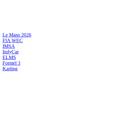
Videre
til
indhold
Le Mans 2026
FIA WEC
IMSA
IndyCar
ELMS
Formel 3
Karting
DANSK MOTORSPORT
INTERNATIONAL MOTORSPORT
ARTIKELSERIER