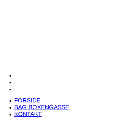
POWER RANKING
PODCAST
PRESSEMEDDELELSER
BILTEST
FORSIDE
BAG BOXENGASSE
KONTAKT
FORSIDE
BAG BOXENGASSE
KONTAKT