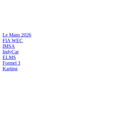
Videre
til
indhold
Le Mans 2026
FIA WEC
IMSA
IndyCar
ELMS
Formel 3
Karting
DANSK MOTORSPORT
INTERNATIONAL MOTORSPORT
ARTIKELSERIER