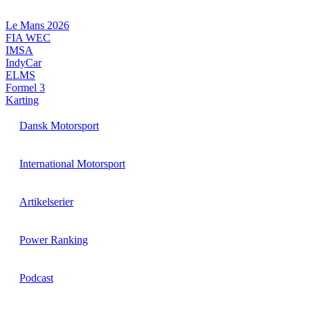
Videre
til
Le Mans 2026
indhold
FIA WEC
IMSA
IndyCar
ELMS
Formel 3
Karting
Dansk Motorsport
International Motorsport
Artikelserier
Power Ranking
Podcast