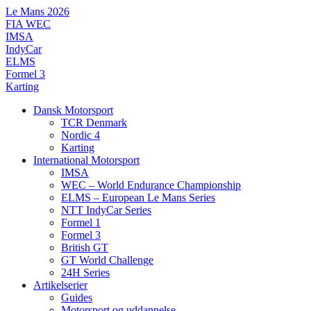
Videre
Le Mans 2026
til
FIA WEC
indhold
IMSA
IndyCar
ELMS
Formel 3
Karting
Dansk Motorsport
TCR Denmark
Nordic 4
Karting
International Motorsport
IMSA
WEC – World Endurance Championship
ELMS – European Le Mans Series
NTT IndyCar Series
Formel 1
Formel 3
British GT
GT World Challenge
24H Series
Artikelserier
Guides
Motorsport og uddannelse