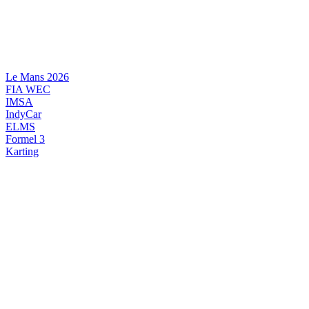
Videre
til
indhold
Le Mans 2026
FIA WEC
IMSA
IndyCar
ELMS
Formel 3
Karting
DANSK MOTORSPORT
INTERNATIONAL MOTORSPORT
ARTIKELSERIER