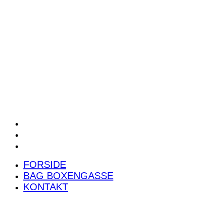
POWER RANKING
PODCAST
PRESSEMEDDELELSER
BILTEST
FORSIDE
BAG BOXENGASSE
KONTAKT
FORSIDE
BAG BOXENGASSE
KONTAKT