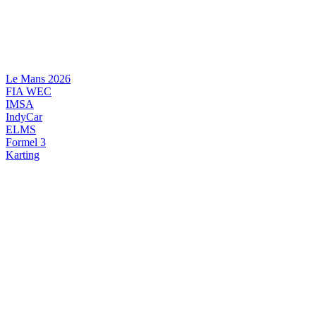
Videre
til
indhold
Le Mans 2026
FIA WEC
IMSA
IndyCar
ELMS
Formel 3
Karting
DANSK MOTORSPORT
INTERNATIONAL MOTORSPORT
ARTIKELSERIER