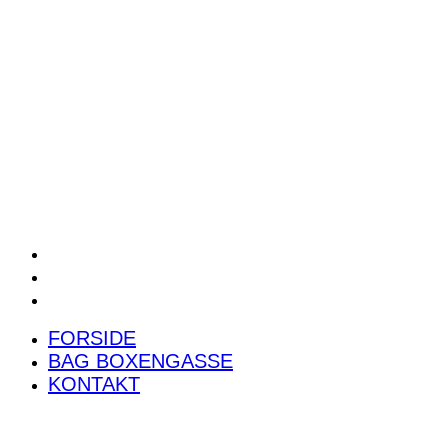
POWER RANKING
PODCAST
PRESSEMEDDELELSER
BILTEST
FORSIDE
BAG BOXENGASSE
KONTAKT
FORSIDE
BAG BOXENGASSE
KONTAKT