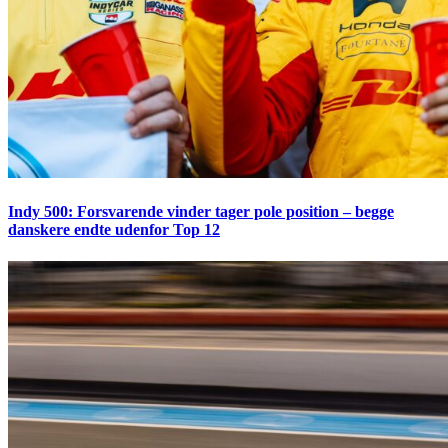
Indy 500: Forsvarende vinder tager pole position – begge
danskere endte udenfor Top 12