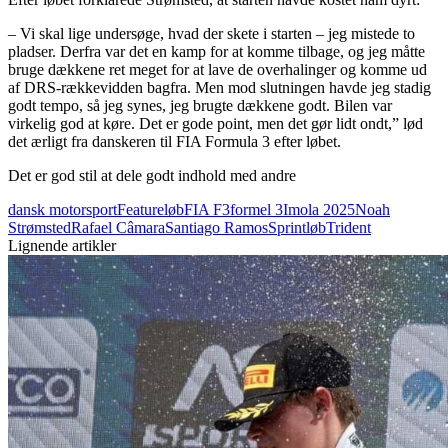
– Vi skal lige undersøge, hvad der skete i starten – jeg mistede to
pladser. Derfra var det en kamp for at komme tilbage, og jeg måtte
bruge dækkene ret meget for at lave de overhalinger og komme ud
af DRS-rækkevidden bagfra. Men mod slutningen havde jeg stadig
godt tempo, så jeg synes, jeg brugte dækkene godt. Bilen var
virkelig god at køre. Det er gode point, men det gør lidt ondt,” lød
det ærligt fra danskeren til FIA Formula 3 efter løbet.
Det er god stil at dele godt indhold med andre
dansk motorsport
Featureløb
FIA F3
formel 3
Imola 2025
Noah
Strømsted
Rafael Câmara
Santiago Ramos
Sprintløb
Trident
Lignende artikler