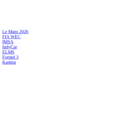
Videre
til
indhold
Le Mans 2026
FIA WEC
IMSA
IndyCar
ELMS
Formel 3
Karting
DANSK MOTORSPORT
INTERNATIONAL MOTORSPORT
ARTIKELSERIER