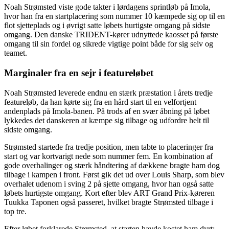
Noah Strømsted viste gode takter i lørdagens sprintløb på Imola,
hvor han fra en startplacering som nummer 10 kæmpede sig op til en
flot sjetteplads og i øvrigt satte løbets hurtigste omgang på sidste
omgang. Den danske TRIDENT-kører udnyttede kaosset på første
omgang til sin fordel og sikrede vigtige point både for sig selv og
teamet.
Marginaler fra en sejr i featureløbet
Noah Strømsted leverede endnu en stærk præstation i årets tredje
featureløb, da han kørte sig fra en hård start til en velfortjent
andenplads på Imola-banen. På trods af en svær åbning på løbet
lykkedes det danskeren at kæmpe sig tilbage og udfordre helt til
sidste omgang.
Strømsted startede fra tredje position, men tabte to placeringer fra
start og var kortvarigt nede som nummer fem. En kombination af
gode overhalinger og stærk håndtering af dækkene bragte ham dog
tilbage i kampen i front. Først gik det ud over Louis Sharp, som blev
overhalet udenom i sving 2 på sjette omgang, hvor han også satte
løbets hurtigste omgang. Kort efter blev ART Grand Prix-køreren
Tuukka Taponen også passeret, hvilket bragte Strømsted tilbage i
top tre.
Efter løbet forklarede Strømsted, at starten havde kostet ham dyrt: