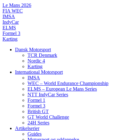
Videre
Le Mans 2026
til
FIA WEC
indhold
IMSA
IndyCar
ELMS
Formel 3
Karting
Dansk Motorsport
TCR Denmark
Nordic 4
Karting
International Motorsport
IMSA
WEC – World Endurance Championship
ELMS – European Le Mans Series
NTT IndyCar Series
Formel 1
Formel 3
British GT
GT World Challenge
24H Series
Artikelserier
Guides
Motorsport og uddannelse