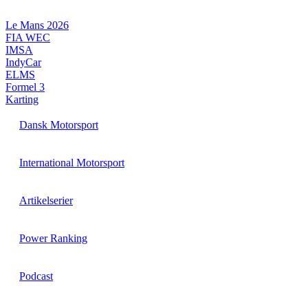
Videre
til
Le Mans 2026
indhold
FIA WEC
IMSA
IndyCar
ELMS
Formel 3
Karting
Dansk Motorsport
International Motorsport
Artikelserier
Power Ranking
Podcast