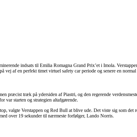
erende indsats til Emilia Romagna Grand Prix’et i Imola. Verstappen udn
på vej af en perfekt timet virtuel safety car periode og senere en normal 
men præcist træk på ydersiden af Piastri, og den regerende verdensmeste
r var starten og strategien altafgørende.
top, valgte Verstappen og Red Bull at blive ude. Det viste sig som det r
 med over 19 sekunder til nærmeste forfølger, Lando Norris.