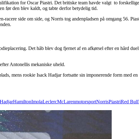
kation for Oscar Piastri. Det britiske team havde valgt to forskellige s
før den blev kaldt, og tabte derfor betydelig tid.
n-racere side om side, og Norris tog andenpladsen på omgang 56. Pias
enden.
dieplacering. Det håb blev dog fjernet af en afkørsel efter en hård du
efter Antonellis mekaniske uheld.
eplads, mens rookie Isack Hadjar fortsatte sin imponerende form med e
Hadjar
Hamilton
Imola
Leclerc
McLaren
motorsport
Norris
Piastri
Red Bull