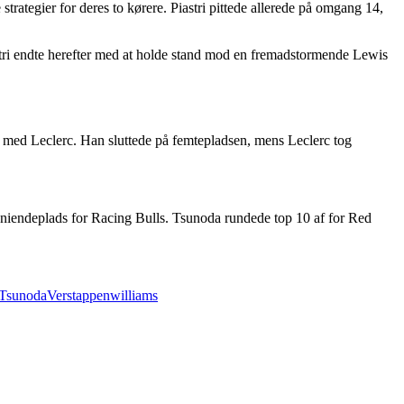
trategier for deres to kørere. Piastri pittede allerede på omgang 14,
tri endte herefter med at holde stand mod en fremadstormende Lewis
el med Leclerc. Han sluttede på femtepladsen, mens Leclerc tog
n niendeplads for Racing Bulls. Tsunoda rundede top 10 af for Red
Tsunoda
Verstappen
williams