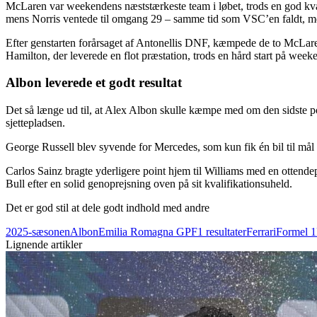
McLaren var weekendens næststærkeste team i løbet, trods en god kvalifi
mens Norris ventede til omgang 29 – samme tid som VSC’en faldt, men 
Efter genstarten forårsaget af Antonellis DNF, kæmpede de to McLare
Hamilton, der leverede en flot præstation, trods en hård start på week
Albon leverede et godt resultat
Det så længe ud til, at Alex Albon skulle kæmpe med om den sidste po
sjettepladsen.
George Russell blev syvende for Mercedes, som kun fik én bil til mål 
Carlos Sainz bragte yderligere point hjem til Williams med en ottend
Bull efter en solid genoprejsning oven på sit kvalifikationsuheld.
Det er god stil at dele godt indhold med andre
2025-sæsonen
Albon
Emilia Romagna GP
F1 resultater
Ferrari
Formel 1
Lignende artikler