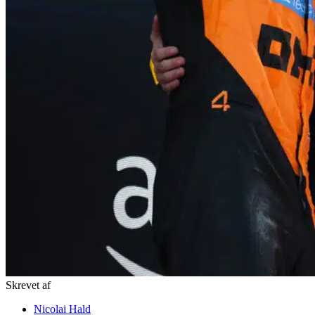
Skrevet af
Nicolai Hald