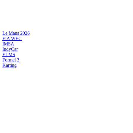
Videre
til
indhold
Le Mans 2026
FIA WEC
IMSA
IndyCar
ELMS
Formel 3
Karting
DANSK MOTORSPORT
INTERNATIONAL MOTORSPORT
ARTIKELSERIER