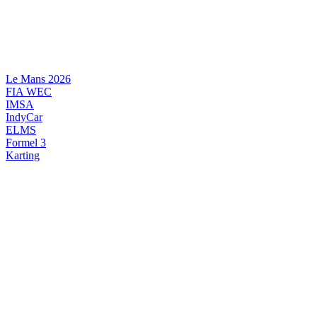
Videre
til
indhold
Le Mans 2026
FIA WEC
IMSA
IndyCar
ELMS
Formel 3
Karting
DANSK MOTORSPORT
INTERNATIONAL MOTORSPORT
ARTIKELSERIER