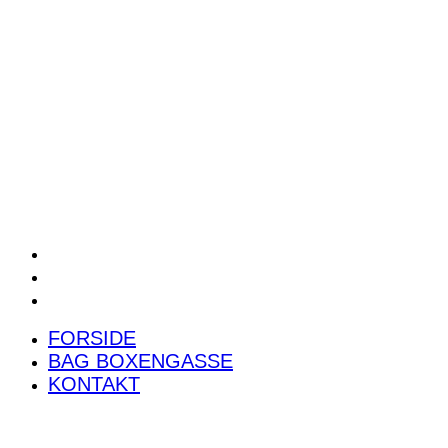
POWER RANKING
PODCAST
PRESSEMEDDELELSER
BILTEST
FORSIDE
BAG BOXENGASSE
KONTAKT
FORSIDE
BAG BOXENGASSE
KONTAKT