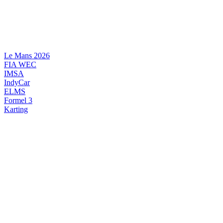
Videre
til
indhold
Le Mans 2026
FIA WEC
IMSA
IndyCar
ELMS
Formel 3
Karting
DANSK MOTORSPORT
INTERNATIONAL MOTORSPORT
ARTIKELSERIER