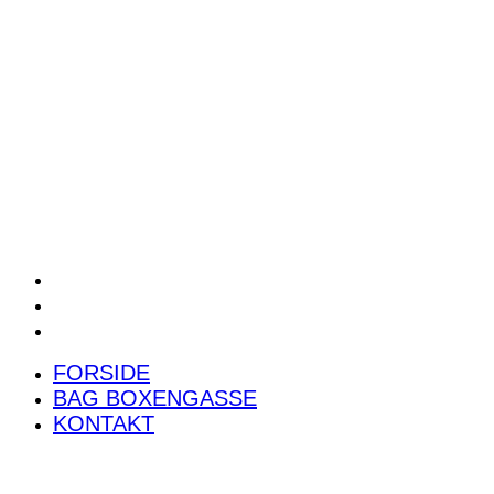
POWER RANKING
PODCAST
PRESSEMEDDELELSER
BILTEST
FORSIDE
BAG BOXENGASSE
KONTAKT
FORSIDE
BAG BOXENGASSE
KONTAKT