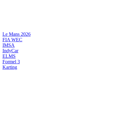
Videre
til
indhold
Le Mans 2026
FIA WEC
IMSA
IndyCar
ELMS
Formel 3
Karting
DANSK MOTORSPORT
INTERNATIONAL MOTORSPORT
ARTIKELSERIER