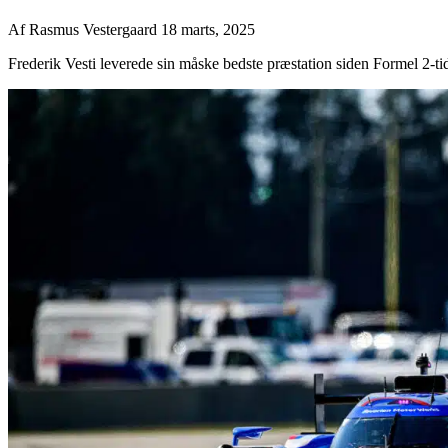
Af
Rasmus Vestergaard
18 marts, 2025
Frederik Vesti leverede sin måske bedste præstation siden Formel 2-tid