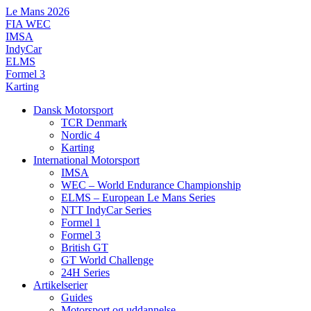
Videre
Le Mans 2026
til
FIA WEC
indhold
IMSA
IndyCar
ELMS
Formel 3
Karting
Dansk Motorsport
TCR Denmark
Nordic 4
Karting
International Motorsport
IMSA
WEC – World Endurance Championship
ELMS – European Le Mans Series
NTT IndyCar Series
Formel 1
Formel 3
British GT
GT World Challenge
24H Series
Artikelserier
Guides
Motorsport og uddannelse