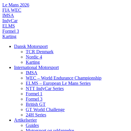
Videre
Le Mans 2026
til
FIA WEC
indhold
IMSA
IndyCar
ELMS
Formel 3
Karting
Dansk Motorsport
TCR Denmark
Nordic 4
Karting
International Motorsport
IMSA
WEC – World Endurance Championship
ELMS – European Le Mans Series
NTT IndyCar Series
Formel 1
Formel 3
British GT
GT World Challenge
24H Series
Artikelserier
Guides
Motorsport og uddannelse