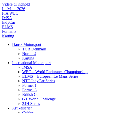
Videre til indhold
Le Mans 2026
FIA WEC
IMSA
IndyCar
ELMS
Formel 3
Karting
Dansk Motorsport
TCR Denmark
Nordic 4
Karting
International Motorsport
IMSA
WEC – World Endurance Championship
ELMS – European Le Mans Series
NTT IndyCar Series
Formel 1
Formel 3
British GT
GT World Challenge
24H Series
Artikelserier
Guides