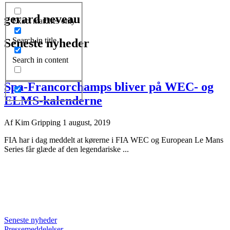
gerard neveau
Exact matches only
Search in title
Seneste nyheder
Search in content
Spa-Francorchamps bliver på WEC- og
ELMS-kalenderne
Af
Kim Gripping
1 august, 2019
FIA har i dag meddelt at kørerne i FIA WEC og European Le Mans
Series får glæde af den legendariske ...
Seneste nyheder
Pressemeddelelser