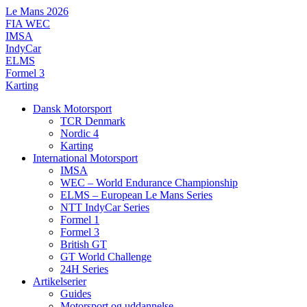
Videre
Le Mans 2026
til
FIA WEC
indhold
IMSA
IndyCar
ELMS
Formel 3
Karting
Dansk Motorsport
TCR Denmark
Nordic 4
Karting
International Motorsport
IMSA
WEC – World Endurance Championship
ELMS – European Le Mans Series
NTT IndyCar Series
Formel 1
Formel 3
British GT
GT World Challenge
24H Series
Artikelserier
Guides
Motorsport og uddannelse