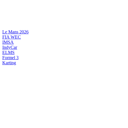
Videre
til
indhold
Le Mans 2026
FIA WEC
IMSA
IndyCar
ELMS
Formel 3
Karting
DANSK MOTORSPORT
INTERNATIONAL MOTORSPORT
ARTIKELSERIER