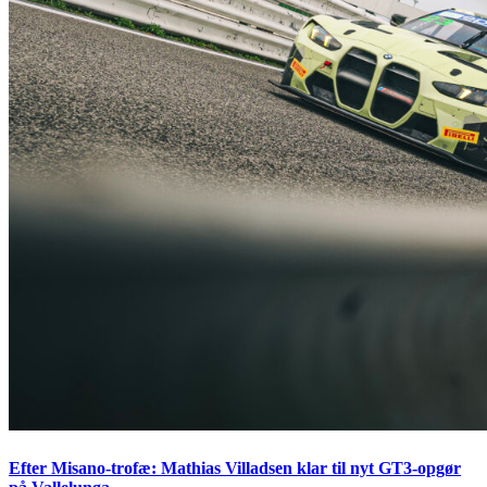
Efter Misano-trofæ: Mathias Villadsen klar til nyt GT3-opgør