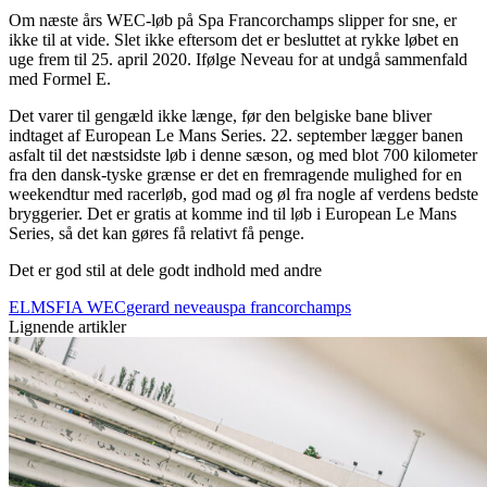
Om næste års WEC-løb på Spa Francorchamps slipper for sne, er
ikke til at vide. Slet ikke eftersom det er besluttet at rykke løbet en
uge frem til 25. april 2020. Ifølge Neveau for at undgå sammenfald
med Formel E.
Det varer til gengæld ikke længe, før den belgiske bane bliver
indtaget af European Le Mans Series. 22. september lægger banen
asfalt til det næstsidste løb i denne sæson, og med blot 700 kilometer
fra den dansk-tyske grænse er det en fremragende mulighed for en
weekendtur med racerløb, god mad og øl fra nogle af verdens bedste
bryggerier. Det er gratis at komme ind til løb i European Le Mans
Series, så det kan gøres få relativt få penge.
Det er god stil at dele godt indhold med andre
ELMS
FIA WEC
gerard neveau
spa francorchamps
Lignende artikler