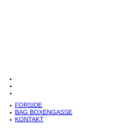
POWER RANKING
PODCAST
PRESSEMEDDELELSER
BILTEST
FORSIDE
BAG BOXENGASSE
KONTAKT
FORSIDE
BAG BOXENGASSE
KONTAKT