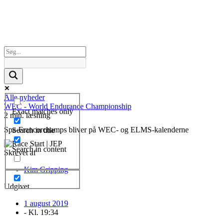
Alle nyheder
WEC - World Endurance Championship
Exact matches only
2 min. læsning
Spa-Francorchamps bliver på WEC- og ELMS-kalenderne
Search in title
Search in content
Skrevet af
Kim Gripping
Udgivet
1 august 2019
- Kl.
19:34