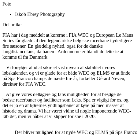
Foto
Jakob Ebrey Photography
Del artikel
FIA har i dag meddelt at kørerne i FIA WEC og European Le Mans
Series får glæde af den legendariske belgiske racerbane i yderligere
fire sæsoner. En glædelig nyhed, også for de danske
langdistancefans, da banen i Ardennerne er blandt de letteste at
komme til fra Danmark.
– Vi forsøger altid at sikre et vist niveau af stabilitet i vores
løbskalender, og vi er glade for at både WEC og ELMS er at finde
på Spa Francorchamps de næste fire år, fortæller Gérard Neveu,
direktør for FIA WEC.
– At give vores deltagere og fans muligheden for at besøge de
bedste racerbaner og faciliteter som f.eks. Spa er vigtigt for os, og
det er jo en af kørernes yndlingsbaner at køre på med masser af
historie og drama. Vi har været vidne til nogle imponerende WEC-
løb der, men vi håber at vi slipper for sne i 2020.
Der bliver mulighed for at nyde WEC og ELMS på Spa Francorcha