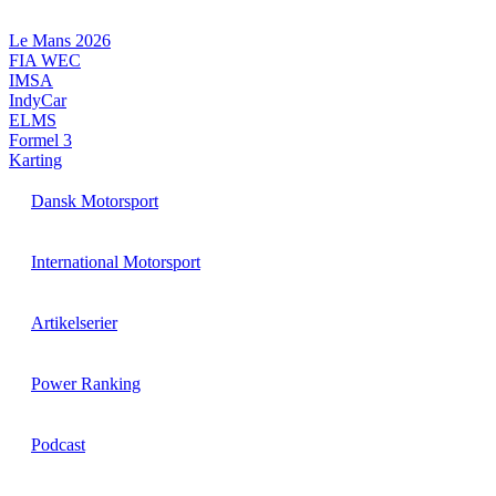
Videre
til
Le Mans 2026
indhold
FIA WEC
IMSA
IndyCar
ELMS
Formel 3
Karting
Dansk Motorsport
International Motorsport
Artikelserier
Power Ranking
Podcast