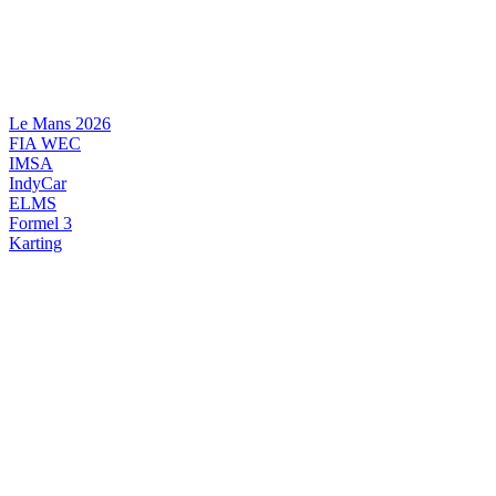
Videre
til
indhold
Le Mans 2026
FIA WEC
IMSA
IndyCar
ELMS
Formel 3
Karting
DANSK MOTORSPORT
INTERNATIONAL MOTORSPORT
ARTIKELSERIER