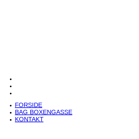
POWER RANKING
PODCAST
PRESSEMEDDELELSER
BILTEST
FORSIDE
BAG BOXENGASSE
KONTAKT
FORSIDE
BAG BOXENGASSE
KONTAKT