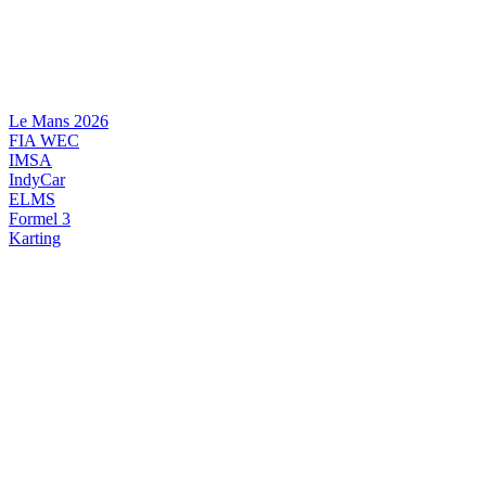
Videre
til
indhold
Le Mans 2026
FIA WEC
IMSA
IndyCar
ELMS
Formel 3
Karting
DANSK MOTORSPORT
INTERNATIONAL MOTORSPORT
ARTIKELSERIER