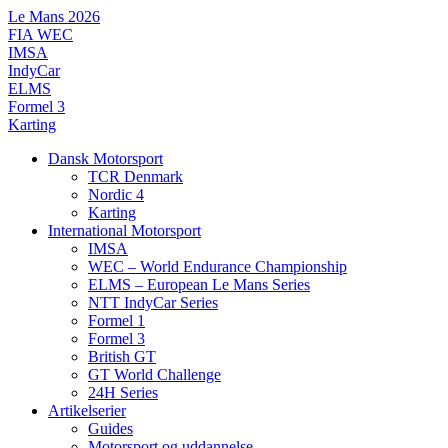
Videre
Le Mans 2026
til
FIA WEC
indhold
IMSA
IndyCar
ELMS
Formel 3
Karting
Dansk Motorsport
TCR Denmark
Nordic 4
Karting
International Motorsport
IMSA
WEC – World Endurance Championship
ELMS – European Le Mans Series
NTT IndyCar Series
Formel 1
Formel 3
British GT
GT World Challenge
24H Series
Artikelserier
Guides
Motorsport og uddannelse