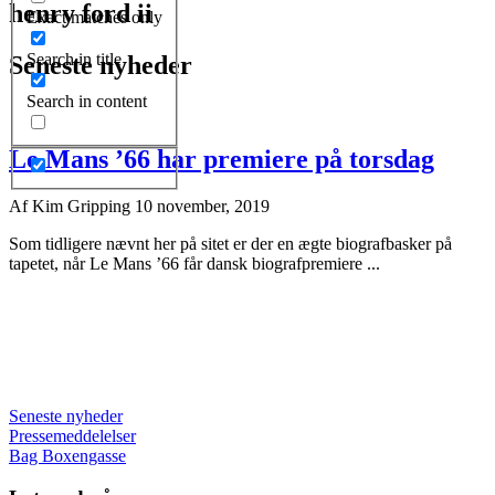
henry ford ii
Exact matches only
Search in title
Seneste nyheder
Search in content
Le Mans ’66 har premiere på torsdag
Af
Kim Gripping
10 november, 2019
Som tidligere nævnt her på sitet er der en ægte biografbasker på
tapetet, når Le Mans ’66 får dansk biografpremiere ...
Seneste nyheder
Pressemeddelelser
Bag Boxengasse