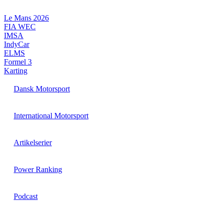
Videre
til
Le Mans 2026
indhold
FIA WEC
IMSA
IndyCar
ELMS
Formel 3
Karting
Dansk Motorsport
International Motorsport
Artikelserier
Power Ranking
Podcast