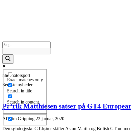
hhc motorsport
Exact matches only
Seneste nyheder
Search in title
Search in content
Patrik Matthiesen satser på GT4 Europe
Af
Kim Gripping
22 januar, 2020
Den sønderjyske GT-kører skifter Aston Martin og British GT ud me