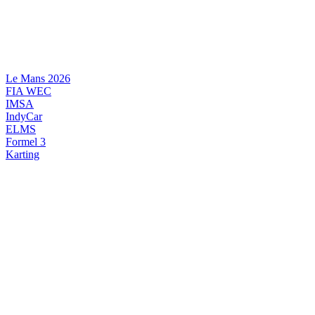
Videre
til
indhold
Le Mans 2026
FIA WEC
IMSA
IndyCar
ELMS
Formel 3
Karting
DANSK MOTORSPORT
INTERNATIONAL MOTORSPORT
ARTIKELSERIER