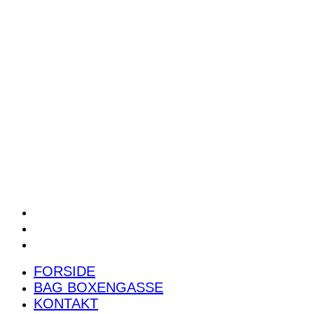
POWER RANKING
PODCAST
PRESSEMEDDELELSER
BILTEST
FORSIDE
BAG BOXENGASSE
KONTAKT
FORSIDE
BAG BOXENGASSE
KONTAKT