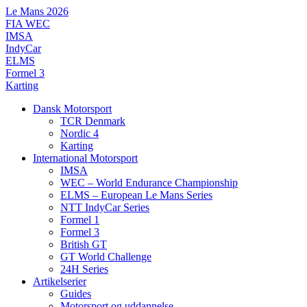
Videre
Le Mans 2026
til
FIA WEC
indhold
IMSA
IndyCar
ELMS
Formel 3
Karting
Dansk Motorsport
TCR Denmark
Nordic 4
Karting
International Motorsport
IMSA
WEC – World Endurance Championship
ELMS – European Le Mans Series
NTT IndyCar Series
Formel 1
Formel 3
British GT
GT World Challenge
24H Series
Artikelserier
Guides
Motorsport og uddannelse