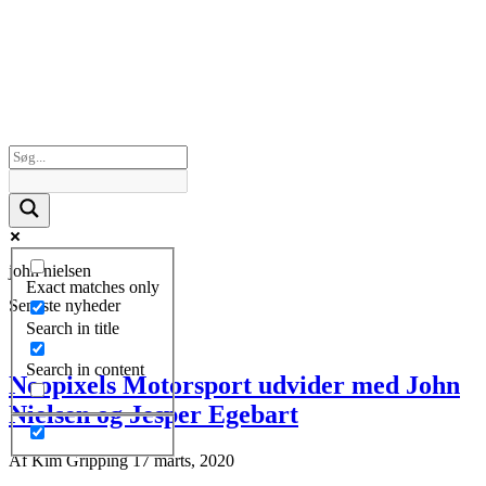
john nielsen
Exact matches only
Seneste nyheder
Search in title
Search in content
Neopixels Motorsport udvider med John
Nielsen og Jesper Egebart
Af
Kim Gripping
17 marts, 2020