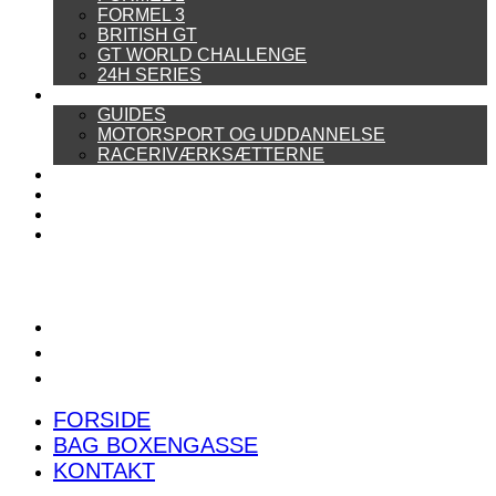
FORMEL 3
BRITISH GT
GT WORLD CHALLENGE
24H SERIES
ARTIKELSERIER
GUIDES
MOTORSPORT OG UDDANNELSE
RACERIVÆRKSÆTTERNE
POWER RANKING
PODCAST
PRESSEMEDDELELSER
BILTEST
FORSIDE
BAG BOXENGASSE
KONTAKT
FORSIDE
BAG BOXENGASSE
KONTAKT