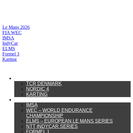
Videre
til
indhold
Le Mans 2026
FIA WEC
IMSA
IndyCar
ELMS
Formel 3
Karting
DANSK MOTORSPORT
TCR DENMARK
NORDIC 4
KARTING
INTERNATIONAL MOTORSPORT
IMSA
WEC – WORLD ENDURANCE
CHAMPIONSHIP
ELMS – EUROPEAN LE MANS SERIES
NTT INDYCAR SERIES
FORMEL 1