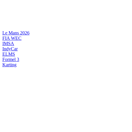
Videre
til
indhold
Le Mans 2026
FIA WEC
IMSA
IndyCar
ELMS
Formel 3
Karting
DANSK MOTORSPORT
INTERNATIONAL MOTORSPORT
ARTIKELSERIER