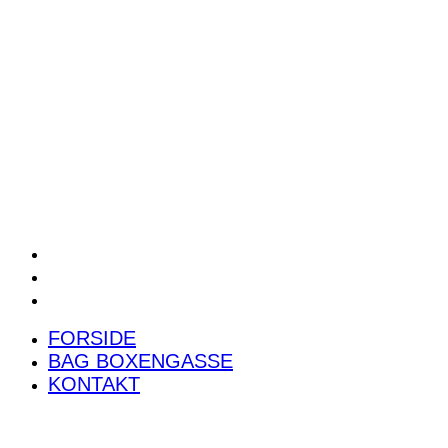
POWER RANKING
PODCAST
PRESSEMEDDELELSER
BILTEST
FORSIDE
BAG BOXENGASSE
KONTAKT
FORSIDE
BAG BOXENGASSE
KONTAKT