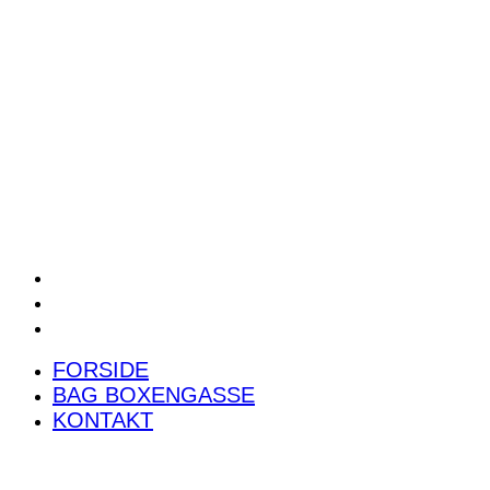
POWER RANKING
PODCAST
PRESSEMEDDELELSER
BILTEST
FORSIDE
BAG BOXENGASSE
KONTAKT
FORSIDE
BAG BOXENGASSE
KONTAKT