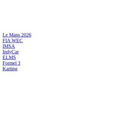
Videre
til
indhold
Le Mans 2026
FIA WEC
IMSA
IndyCar
ELMS
Formel 3
Karting
DANSK MOTORSPORT
INTERNATIONAL MOTORSPORT
ARTIKELSERIER