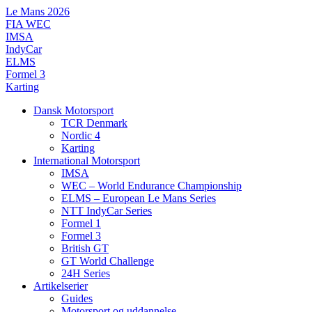
Videre
Le Mans 2026
til
FIA WEC
indhold
IMSA
IndyCar
ELMS
Formel 3
Karting
Dansk Motorsport
TCR Denmark
Nordic 4
Karting
International Motorsport
IMSA
WEC – World Endurance Championship
ELMS – European Le Mans Series
NTT IndyCar Series
Formel 1
Formel 3
British GT
GT World Challenge
24H Series
Artikelserier
Guides
Motorsport og uddannelse