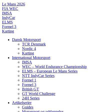
Videre
Le Mans 2026
til
FIA WEC
indhold
IMSA
IndyCar
ELMS
Formel 3
Karting
Dansk Motorsport
TCR Denmark
Nordic 4
Karting
International Motorsport
IMSA
WEC – World Endurance Championship
ELMS – European Le Mans Series
NTT IndyCar Series
Formel 1
Formel 3
British GT
GT World Challenge
24H Series
Artikelserier
Guides
Motorsport og uddannelse