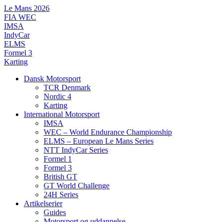
Videre
Le Mans 2026
til
FIA WEC
indhold
IMSA
IndyCar
ELMS
Formel 3
Karting
Dansk Motorsport
TCR Denmark
Nordic 4
Karting
International Motorsport
IMSA
WEC – World Endurance Championship
ELMS – European Le Mans Series
NTT IndyCar Series
Formel 1
Formel 3
British GT
GT World Challenge
24H Series
Artikelserier
Guides
Motorsport og uddannelse