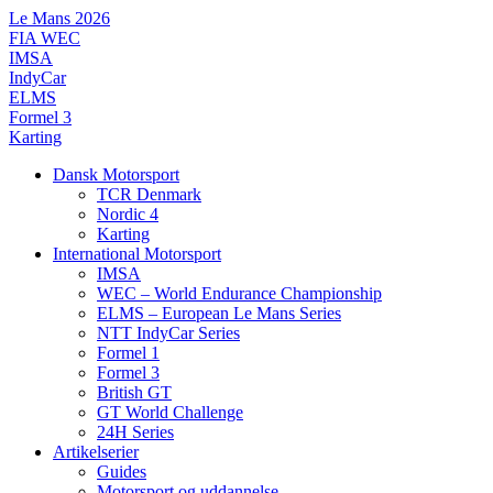
Videre
Le Mans 2026
til
FIA WEC
indhold
IMSA
IndyCar
ELMS
Formel 3
Karting
Dansk Motorsport
TCR Denmark
Nordic 4
Karting
International Motorsport
IMSA
WEC – World Endurance Championship
ELMS – European Le Mans Series
NTT IndyCar Series
Formel 1
Formel 3
British GT
GT World Challenge
24H Series
Artikelserier
Guides
Motorsport og uddannelse