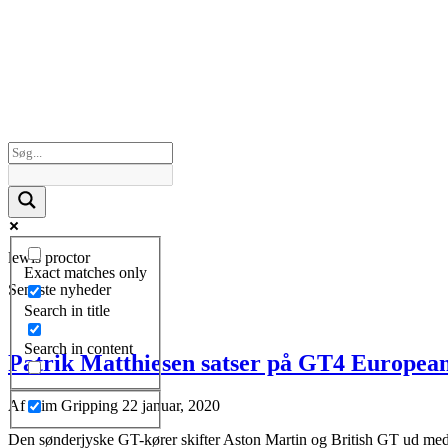
lewis proctor
Exact matches only
Seneste nyheder
Search in title
Search in content
Patrik Matthiesen satser på GT4 Europe
Af
Kim Gripping
22 januar, 2020
Den sønderjyske GT-kører skifter Aston Martin og British GT ud me