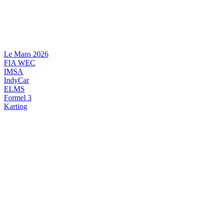
Videre
til
indhold
Le Mans 2026
FIA WEC
IMSA
IndyCar
ELMS
Formel 3
Karting
DANSK MOTORSPORT
INTERNATIONAL MOTORSPORT
ARTIKELSERIER