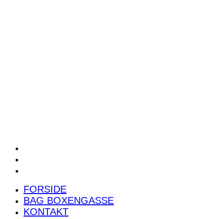
POWER RANKING
PODCAST
PRESSEMEDDELELSER
BILTEST
FORSIDE
BAG BOXENGASSE
KONTAKT
FORSIDE
BAG BOXENGASSE
KONTAKT