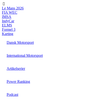
Videre
til
Le Mans 2026
indhold
FIA WEC
IMSA
IndyCar
ELMS
Formel 3
Karting
Dansk Motorsport
International Motorsport
Artikelserier
Power Ranking
Podcast