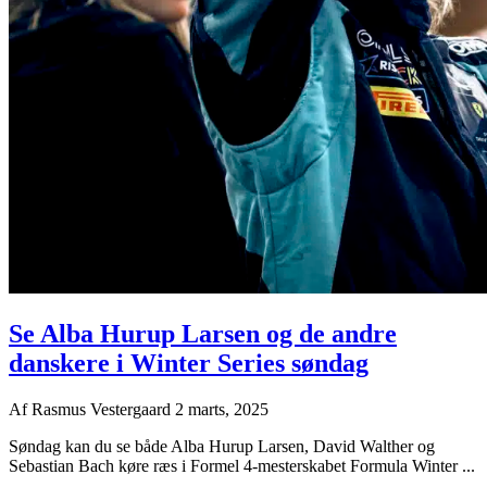
Se Alba Hurup Larsen og de andre
danskere i Winter Series søndag
Af
Rasmus Vestergaard
2 marts, 2025
Søndag kan du se både Alba Hurup Larsen, David Walther og
Sebastian Bach køre ræs i Formel 4-mesterskabet Formula Winter ...