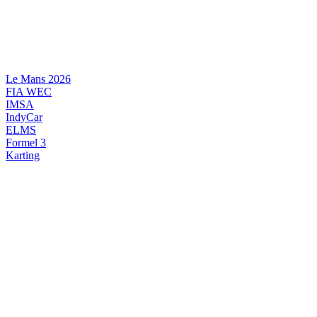
Videre
til
indhold
Le Mans 2026
FIA WEC
IMSA
IndyCar
ELMS
Formel 3
Karting
DANSK MOTORSPORT
INTERNATIONAL MOTORSPORT
ARTIKELSERIER