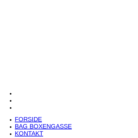
POWER RANKING
PODCAST
PRESSEMEDDELELSER
BILTEST
FORSIDE
BAG BOXENGASSE
KONTAKT
FORSIDE
BAG BOXENGASSE
KONTAKT