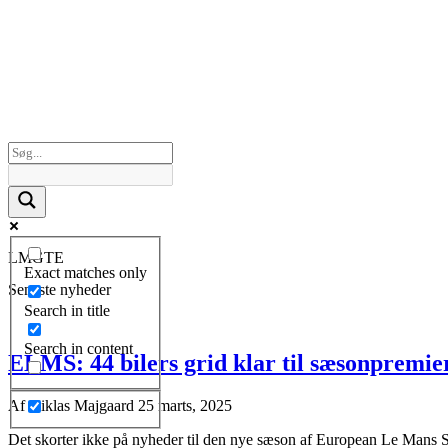
LMGTE
Exact matches only
Seneste nyheder
Search in title
Search in content
ELMS: 44 bilers grid klar til sæsonpremie
Af
Niklas Majgaard
25 marts, 2025
Det skorter ikke på nyheder til den nye sæson af European Le Mans Se