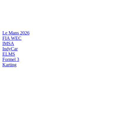
Videre
til
indhold
Le Mans 2026
FIA WEC
IMSA
IndyCar
ELMS
Formel 3
Karting
DANSK MOTORSPORT
INTERNATIONAL MOTORSPORT
ARTIKELSERIER