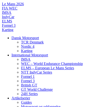
Videre
Le Mans 2026
til
FIA WEC
indhold
IMSA
IndyCar
ELMS
Formel 3
Karting
Dansk Motorsport
TCR Denmark
Nordic 4
Karting
International Motorsport
IMSA
WEC – World Endurance Championship
ELMS – European Le Mans Series
NTT IndyCar Series
Formel 1
Formel 3
British GT
GT World Challenge
24H Series
Artikelserier
Guides
Motorsport og uddannelse