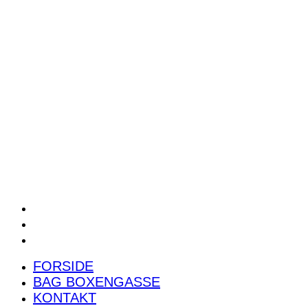
POWER RANKING
PODCAST
PRESSEMEDDELELSER
BILTEST
FORSIDE
BAG BOXENGASSE
KONTAKT
FORSIDE
BAG BOXENGASSE
KONTAKT