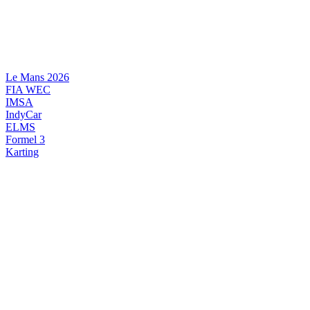
Videre
til
indhold
Le Mans 2026
FIA WEC
IMSA
IndyCar
ELMS
Formel 3
Karting
DANSK MOTORSPORT
INTERNATIONAL MOTORSPORT
ARTIKELSERIER