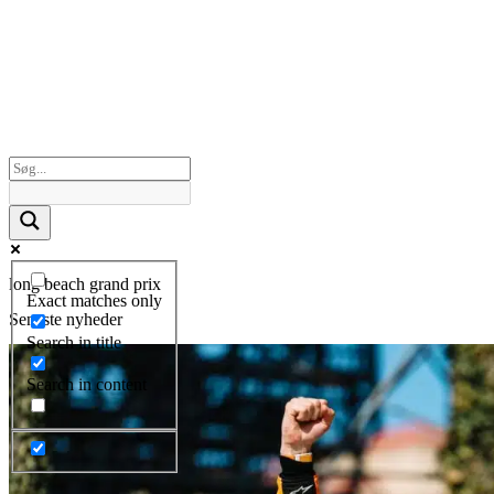
long beach grand prix
Exact matches only
Seneste nyheder
Search in title
Search in content