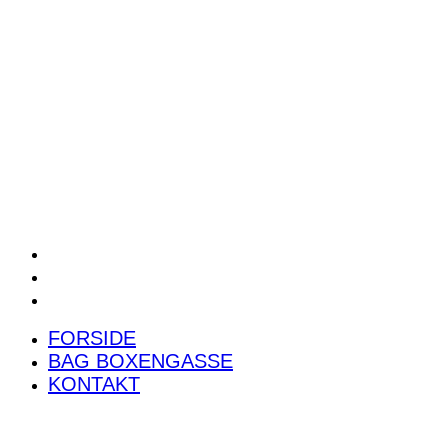
POWER RANKING
PODCAST
PRESSEMEDDELELSER
BILTEST
FORSIDE
BAG BOXENGASSE
KONTAKT
FORSIDE
BAG BOXENGASSE
KONTAKT