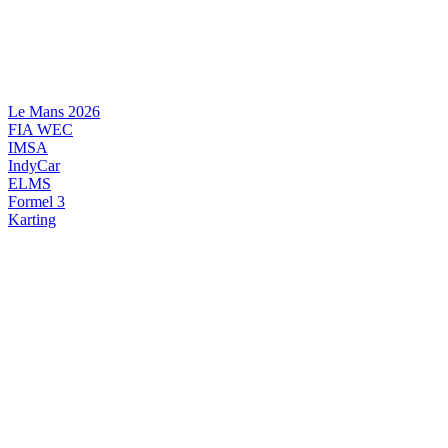
Videre
til
indhold
Le Mans 2026
FIA WEC
IMSA
IndyCar
ELMS
Formel 3
Karting
DANSK MOTORSPORT
INTERNATIONAL MOTORSPORT
ARTIKELSERIER