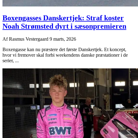
Boxengasses Danskertjek: Straf koster
Noah Strømsted dyrt i sæsonpremieren
Af
Rasmus Vestergaard
9 marts, 2026
Boxengasse kan nu præstere det første Danskertjek. Et koncept,
hvor vi fremover skal forbi weekendens danske præstationer i de
serier, ...