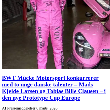
BWT Mücke Motorsport konkurrerer
med to unge danske talenter – Mads
Kjelde Larsen og Tobias Bille Clausen – i
den nye Prototype Cup Europe
Af
Pressemeddelelser
6 marts, 2026