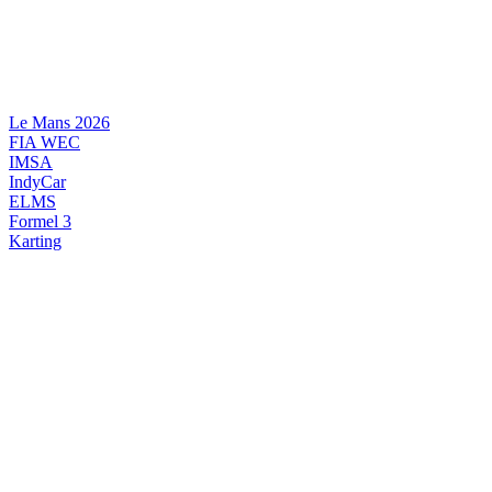
Videre
til
indhold
Le Mans 2026
FIA WEC
IMSA
IndyCar
ELMS
Formel 3
Karting
DANSK MOTORSPORT
INTERNATIONAL MOTORSPORT
ARTIKELSERIER