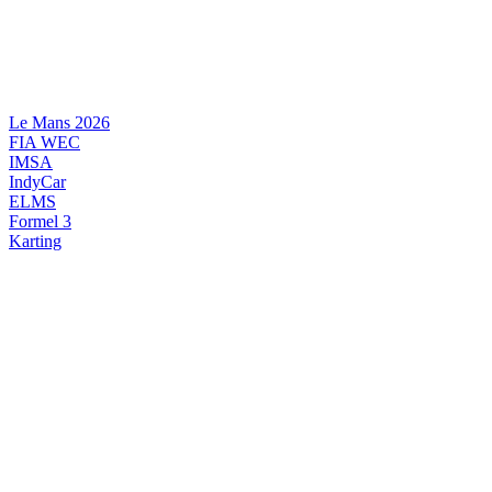
Videre
til
indhold
Le Mans 2026
FIA WEC
IMSA
IndyCar
ELMS
Formel 3
Karting
DANSK MOTORSPORT
INTERNATIONAL MOTORSPORT
ARTIKELSERIER