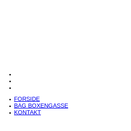
POWER RANKING
PODCAST
PRESSEMEDDELELSER
BILTEST
FORSIDE
BAG BOXENGASSE
KONTAKT
FORSIDE
BAG BOXENGASSE
KONTAKT