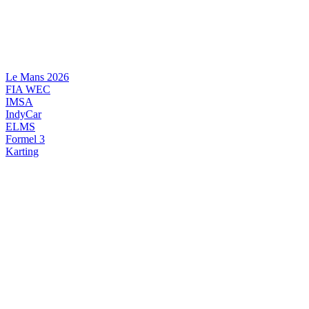
Videre
til
indhold
Le Mans 2026
FIA WEC
IMSA
IndyCar
ELMS
Formel 3
Karting
DANSK MOTORSPORT
INTERNATIONAL MOTORSPORT
ARTIKELSERIER