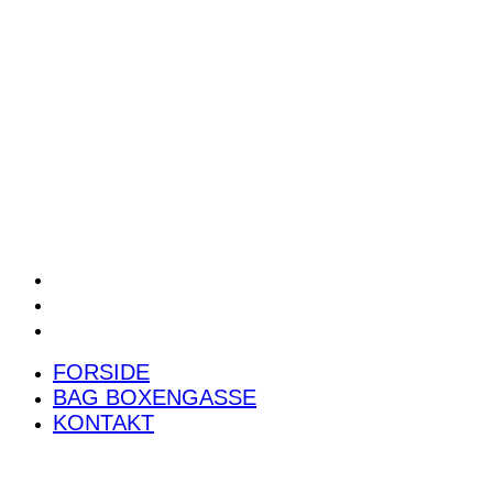
POWER RANKING
PODCAST
PRESSEMEDDELELSER
BILTEST
FORSIDE
BAG BOXENGASSE
KONTAKT
FORSIDE
BAG BOXENGASSE
KONTAKT