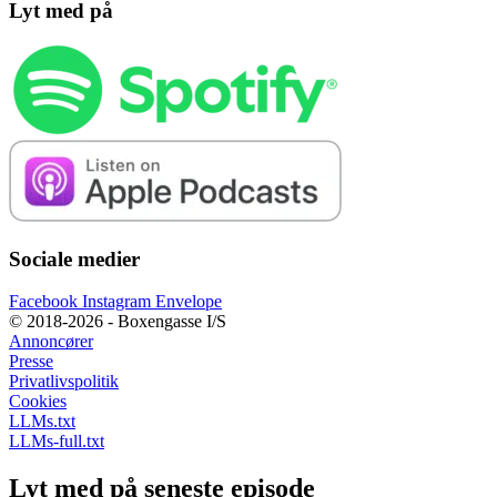
Lyt med på
Sociale medier
Facebook
Instagram
Envelope
© 2018-2026 - Boxengasse I/S
Annoncører
Presse
Privatlivspolitik
Cookies
LLMs.txt
LLMs-full.txt
Lyt med på seneste episode