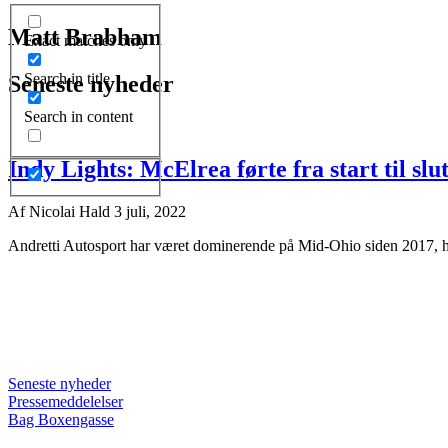
Matt Brabham
Exact matches only
Search in title
Seneste nyheder
Search in content
Indy Lights: McElrea førte fra start til sl
Af
Nicolai Hald
3 juli, 2022
Andretti Autosport har været dominerende på Mid-Ohio siden 2017, hv
Seneste nyheder
Pressemeddelelser
Bag Boxengasse