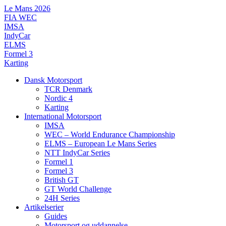
Videre
Le Mans 2026
til
FIA WEC
indhold
IMSA
IndyCar
ELMS
Formel 3
Karting
Dansk Motorsport
TCR Denmark
Nordic 4
Karting
International Motorsport
IMSA
WEC – World Endurance Championship
ELMS – European Le Mans Series
NTT IndyCar Series
Formel 1
Formel 3
British GT
GT World Challenge
24H Series
Artikelserier
Guides
Motorsport og uddannelse